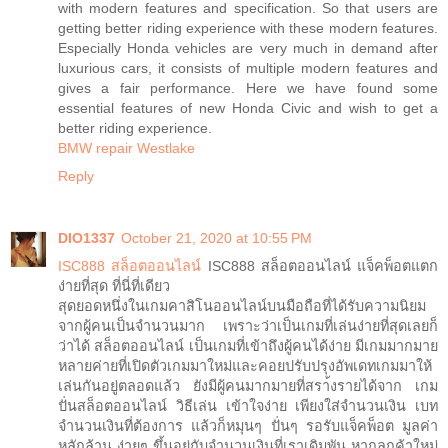
with modern features and specification. So that users are
getting better riding experience with these modern features.
Especially Honda vehicles are very much in demand after
luxurious cars, it consists of multiple modern features and
gives a fair performance. Here we have found some
essential features of new Honda Civic and wish to get a
better riding experience.
BMW repair Westlake
Reply
DIO1337
October 21, 2020 at 10:55 PM
ISC888
สล็อตออนไลน์
ISC888 สล็อตออนไลน์ แจ็คพ็อตแตก
ง่ายที่สุด ที่นี่ที่เดียว
สุดยอดหนึ่งในเกมคาสิโนออนไลน์บนมือถือที่ได้รับความนิยม
จากผู้คนเป็นจำนวนมาก เพราะว่าเป็นเกมที่เล่นง่ายที่สุดเลยก็
ว่าได้ สล็อตออนไลน์ เป็นเกมที่เข้าถึงผู้คนได้ง่าย มีเกมมากมาย
หลายค่ายที่เปิดตัวเกมมาใหม่และคอยปรับปรุงอัพเดทเกมมาให้
เล่นกันอยู่ตลอดแล้ว ยังมีผู้คนมากมายที่สรา้งรายได้จาก เกม
ปั่นสล็อตออนไลน์ วิธีเล่น เข้าใจง่าย เพียงใส่จำนวนเงิน เบท
จำนวนเงินที่ต้องการ แล้วก็หมุนๆ ปั่นๆ รอรับแจ็คพ็อต มูลค่า
หลักล้าน ง่ายๆ ขึ้นอยู่กับจำนวนเงินที่เราเดิมพัน หากลูกค้าใหม่